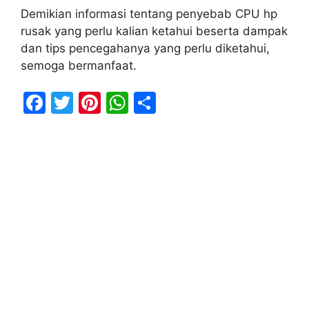
Demikian informasi tentang penyebab CPU hp
rusak yang perlu kalian ketahui beserta dampak
dan tips pencegahanya yang perlu diketahui,
semoga bermanfaat.
F
T
Pi
W
S
a
w
nt
h
h
c
itt
er
at
ar
e
er
e
s
e
b
st
A
o
p
o
p
k