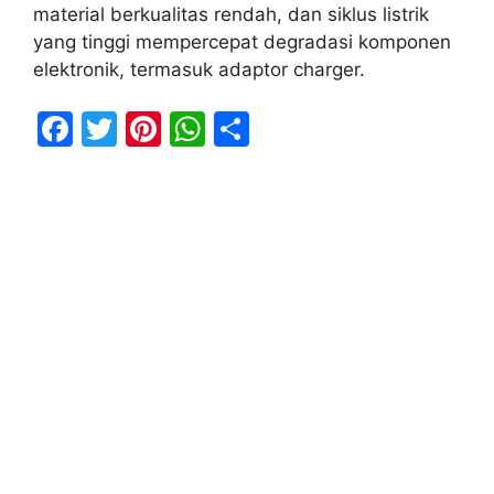
material berkualitas rendah, dan siklus listrik
yang tinggi mempercepat degradasi komponen
elektronik, termasuk adaptor charger.
F
T
Pi
W
S
a
w
nt
h
h
c
itt
er
at
ar
e
er
e
s
e
b
st
A
o
p
o
p
k