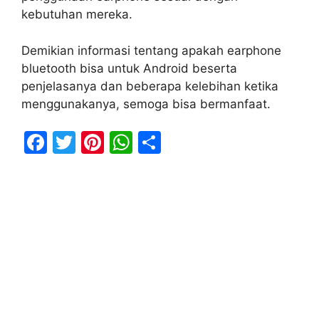
kebutuhan mereka.
Demikian informasi tentang apakah earphone
bluetooth bisa untuk Android beserta
penjelasanya dan beberapa kelebihan ketika
menggunakanya, semoga bisa bermanfaat.
F
T
Pi
W
S
a
w
nt
h
h
c
itt
er
at
ar
e
er
e
s
e
b
st
A
o
p
o
p
k