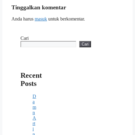
Tinggalkan komentar
Anda harus
masuk
untuk berkomentar.
Cari
Cari
Recent
Posts
D
a
m
n
A
rt
i
n