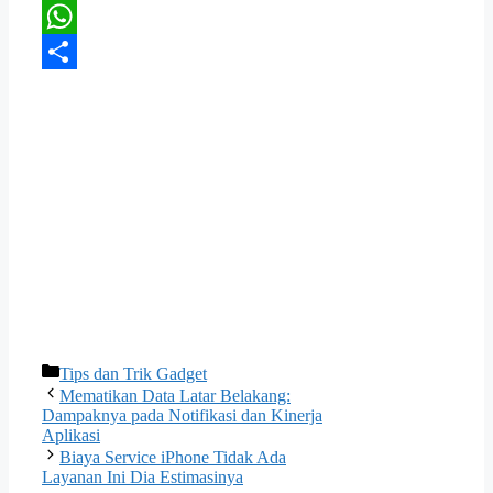
Pinterest
WhatsApp
Share
Kategori
Tips dan Trik Gadget
Mematikan Data Latar Belakang:
Dampaknya pada Notifikasi dan Kinerja
Aplikasi
Biaya Service iPhone Tidak Ada
Layanan Ini Dia Estimasinya