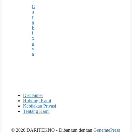
+
C
a
r
a
F
i
x
n
y
a
Disclaimer
Hubungi Kami
Kebijakan Privasi
Tentang Kami
© 2026 DARITEKNO
• Dibangun dengan
GeneratePress