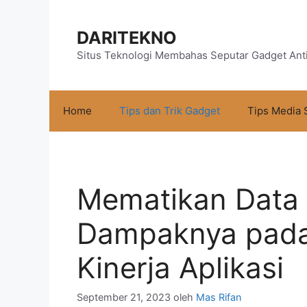
Langsung
ke
DARITEKNO
isi
Situs Teknologi Membahas Seputar Gadget Ant
Home
Tips dan Trik Gadget
Tips Media 
Mematikan Data 
Dampaknya pada 
Kinerja Aplikasi
September 21, 2023
oleh
Mas Rifan