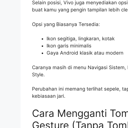
Selain posisi, Vivo juga menyediakan ops
buat kamu yang pengin tampilan lebih cle
Opsi yang Biasanya Tersedia:
Ikon segitiga, lingkaran, kotak
Ikon garis minimalis
Gaya Android klasik atau modern
Caranya masih di menu Navigasi Sistem, l
Style.
Perubahan ini memang terlihat sepele, t
kebiasaan jari.
Cara Mengganti Tomb
Gesture (Tanpa Tom