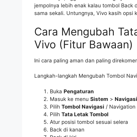
jempolnya lebih enak kalau tombol Back di
sama sekali. Untungnya, Vivo kasih opsi k
Cara Mengubah Tata
Vivo (Fitur Bawaan)
Ini cara paling aman dan paling direkome
Langkah-langkah Mengubah Tombol Navi
Buka
Pengaturan
Masuk ke menu
Sistem
>
Navigas
Pilih
Tombol Navigasi
/ Navigation
Pilih
Tata Letak Tombol
Atur posisi tombol sesuai selera
Back di kanan