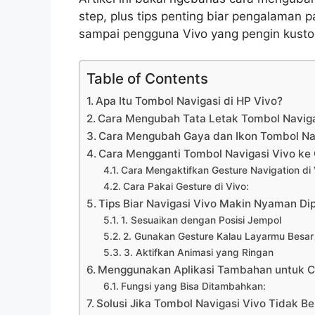
step, plus tips penting biar pengalaman
sampai pengguna Vivo yang pengin kustom
Table of Contents
Apa Itu Tombol Navigasi di HP Vivo?
Cara Mengubah Tata Letak Tombol Naviga
Cara Mengubah Gaya dan Ikon Tombol Na
Cara Mengganti Tombol Navigasi Vivo ke
Cara Mengaktifkan Gesture Navigation di 
Cara Pakai Gesture di Vivo:
Tips Biar Navigasi Vivo Makin Nyaman Di
1. Sesuaikan dengan Posisi Jempol
2. Gunakan Gesture Kalau Layarmu Besar
3. Aktifkan Animasi yang Ringan
Menggunakan Aplikasi Tambahan untuk C
Fungsi yang Bisa Ditambahkan:
Solusi Jika Tombol Navigasi Vivo Tidak Be