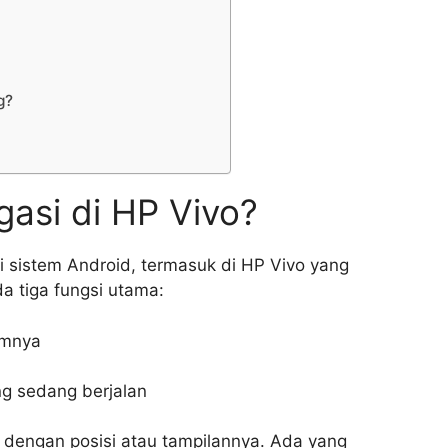
g?
gasi di HP Vivo?
i sistem Android, termasuk di HP Vivo yang
a tiga fungsi utama:
umnya
ng sedang berjalan
dengan posisi atau tampilannya. Ada yang