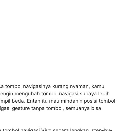
a tombol navigasinya kurang nyaman, kamu
pengin mengubah tombol navigasi supaya lebih
tampil beda. Entah itu mau mindahin posisi tombol
avigasi gesture tanpa tombol, semuanya bisa
 tombol navigasi Vivo secara lengkap, step-by-