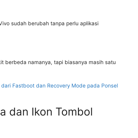
 Vivo sudah berubah tanpa perlu aplikasi
ikit berbeda namanya, tapi biasanya masih satu
 dari Fastboot dan Recovery Mode pada Ponsel
a dan Ikon Tombol