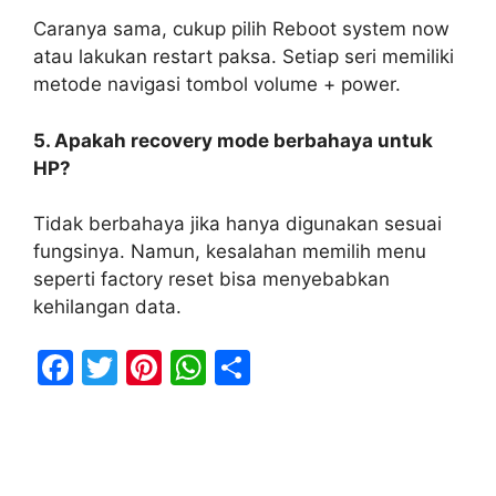
Caranya sama, cukup pilih Reboot system now
atau lakukan restart paksa. Setiap seri memiliki
metode navigasi tombol volume + power.
5. Apakah recovery mode berbahaya untuk
HP?
Tidak berbahaya jika hanya digunakan sesuai
fungsinya. Namun, kesalahan memilih menu
seperti factory reset bisa menyebabkan
kehilangan data.
F
T
Pi
W
S
a
w
nt
h
h
c
itt
er
at
ar
e
er
e
s
e