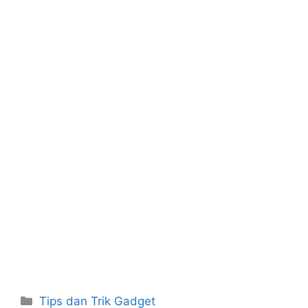
b
st
A
o
p
o
p
k
Kategori
Tips dan Trik Gadget