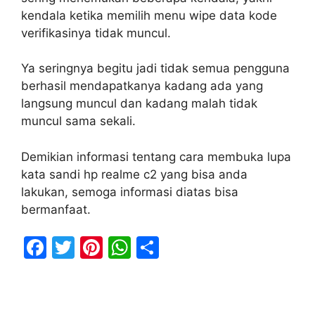
kendala ketika memilih menu wipe data kode
verifikasinya tidak muncul.
Ya seringnya begitu jadi tidak semua pengguna
berhasil mendapatkanya kadang ada yang
langsung muncul dan kadang malah tidak
muncul sama sekali.
Demikian informasi tentang cara membuka lupa
kata sandi hp realme c2 yang bisa anda
lakukan, semoga informasi diatas bisa
bermanfaat.
F
T
Pi
W
S
a
w
nt
h
h
c
itt
er
at
ar
e
er
e
s
e