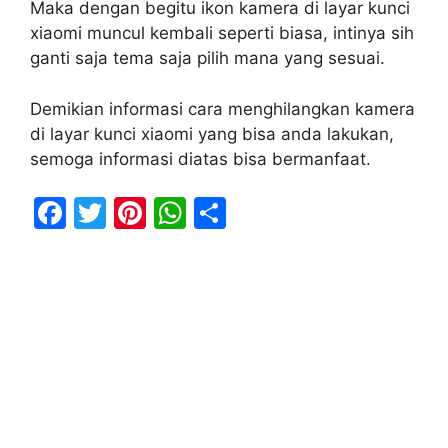
Maka dengan begitu ikon kamera di layar kunci
xiaomi muncul kembali seperti biasa, intinya sih
ganti saja tema saja pilih mana yang sesuai.
Demikian informasi cara menghilangkan kamera
di layar kunci xiaomi yang bisa anda lakukan,
semoga informasi diatas bisa bermanfaat.
F
T
Pi
W
S
a
w
nt
h
h
c
itt
er
at
ar
e
er
e
s
e
b
st
A
o
p
o
p
k