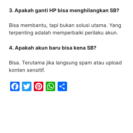
3. Apakah ganti HP bisa menghilangkan SB?
Bisa membantu, tapi bukan solusi utama. Yang
terpenting adalah memperbaiki perilaku akun.
4. Apakah akun baru bisa kena SB?
Bisa. Terutama jika langsung spam atau upload
konten sensitif.
F
T
Pi
W
S
a
w
nt
h
h
c
itt
er
at
ar
e
er
e
s
e
b
st
A