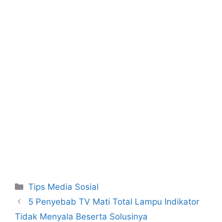
o
p
o
p
k
Kategori
Tips Media Sosial
5 Penyebab TV Mati Total Lampu Indikator
Tidak Menyala Beserta Solusinya