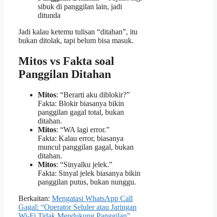
sibuk di panggilan lain, jadi
ditunda
Jadi kalau ketemu tulisan “ditahan”, itu
bukan ditolak, tapi belum bisa masuk.
Mitos vs Fakta soal
Panggilan Ditahan
Mitos
: “Berarti aku diblokir?”
Fakta: Blokir biasanya bikin
panggilan gagal total, bukan
ditahan.
Mitos
: “WA lagi error.”
Fakta: Kalau error, biasanya
muncul panggilan gagal, bukan
ditahan.
Mitos
: “Sinyalku jelek.”
Fakta: Sinyal jelek biasanya bikin
panggilan putus, bukan nunggu.
Berkaitan:
Mengatasi WhatsApp Call
Gagal: “Operator Seluler atau Jaringan
Wi-Fi Tidak Mendukung Panggilan”