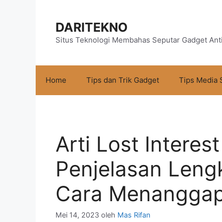
Langsung
ke
DARITEKNO
isi
Situs Teknologi Membahas Seputar Gadget Ant
Home
Tips dan Trik Gadget
Tips Media 
Arti Lost Intere
Penjelasan Lengk
Cara Menanggap
Mei 14, 2023
oleh
Mas Rifan