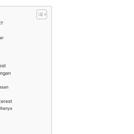
l?
ar
est
ungan
asan
terest
litanya