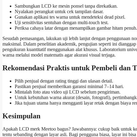
Sambungkan LCD ke mesin ponsel tanpa direkatkan.
Nyalakan perangkat untuk cek tampilan dasar.
Gunakan aplikasi tes warna untuk mendeteksi dead pixel.
Uji sensitivitas sentuhan dengan multi-touch test.
Periksa cahaya latar dengan menampilkan gambar hitam penuh
Sesudah pemasangan, lakukan uji lebih lanjut dengan penggunaan no
maksimal. Dalam penelitian akademik, pengujian seperti ini diangga
pengukuran kuantitatif menggunakan alat khusus. Laboratorium unive
warna melalui model matematis agar akurasi visual terjaga.
Rekomendasi Praktis untuk Pembeli dan T
Pilih penjual dengan rating tinggi dan ulasan detail.
Pastikan penjual memberikan garansi minimal 7–14 hari.
Mintalah foto atau video uji LCD sebelum pengiriman.
Untuk kebutuhan warna akurat (desain, fotografi), pertimbang
Jika tujuan utama hanya mengganti layar retak dengan biaya re
Kesimpulan
Apakah LCD merk Meetoo bagus? Jawabannya: cukup baik untuk kebu
tentu sebanding dengan layar asli. Bagi pengguna biasa, layar ini b