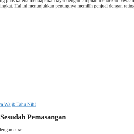
ang puas karena mendapatkan layar dengan tampilan mendekati bawaan
ingkat. Hal ini menunjukkan pentingnya memilih penjual dengan rating
a Wajib Tahu Nih!
 Sesudah Pemasangan
dengan cara: