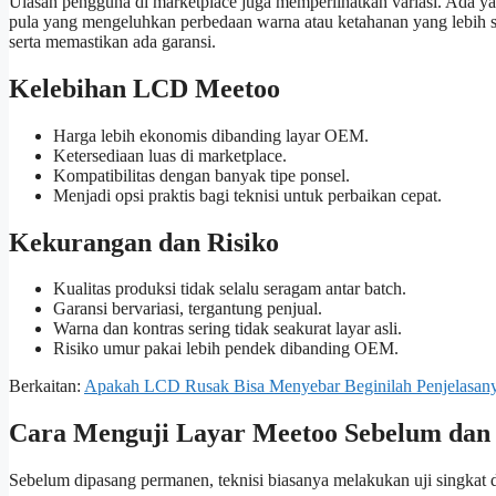
Ulasan pengguna di marketplace juga memperlihatkan variasi. Ada y
pula yang mengeluhkan perbedaan warna atau ketahanan yang lebih s
serta memastikan ada garansi.
Kelebihan LCD Meetoo
Harga lebih ekonomis dibanding layar OEM.
Ketersediaan luas di marketplace.
Kompatibilitas dengan banyak tipe ponsel.
Menjadi opsi praktis bagi teknisi untuk perbaikan cepat.
Kekurangan dan Risiko
Kualitas produksi tidak selalu seragam antar batch.
Garansi bervariasi, tergantung penjual.
Warna dan kontras sering tidak seakurat layar asli.
Risiko umur pakai lebih pendek dibanding OEM.
Berkaitan:
Apakah LCD Rusak Bisa Menyebar Beginilah Penjelasany
Cara Menguji Layar Meetoo Sebelum dan
Sebelum dipasang permanen, teknisi biasanya melakukan uji singkat 