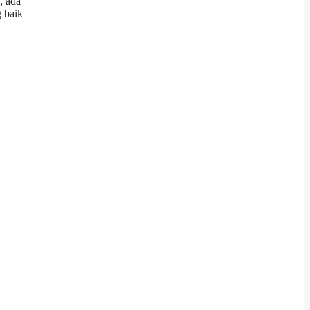
, ada
 baik