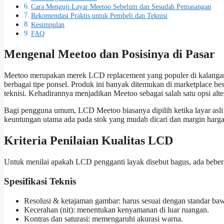
Cara Menguji Layar Meetoo Sebelum dan Sesudah Pemasangan
Rekomendasi Praktis untuk Pembeli dan Teknisi
Kesimpulan
FAQ
Mengenal Meetoo dan Posisinya di Pasar
Meetoo merupakan merek LCD replacement yang populer di kalangan 
berbagai tipe ponsel. Produk ini banyak ditemukan di marketplace b
teknisi. Kehadirannya menjadikan Meetoo sebagai salah satu opsi alte
Bagi pengguna umum, LCD Meetoo biasanya dipilih ketika layar asli p
keuntungan utama ada pada stok yang mudah dicari dan margin harga y
Kriteria Penilaian Kualitas LCD
Untuk menilai apakah LCD pengganti layak disebut bagus, ada beberap
Spesifikasi Teknis
Resolusi & ketajaman gambar: harus sesuai dengan standar ba
Kecerahan (nit): menentukan kenyamanan di luar ruangan.
Kontras dan saturasi: memengaruhi akurasi warna.