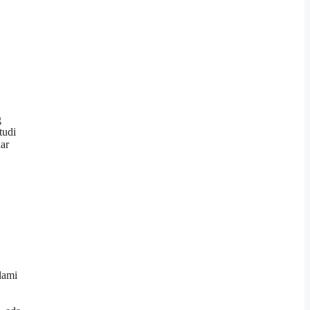
g
tudi
ar
alami