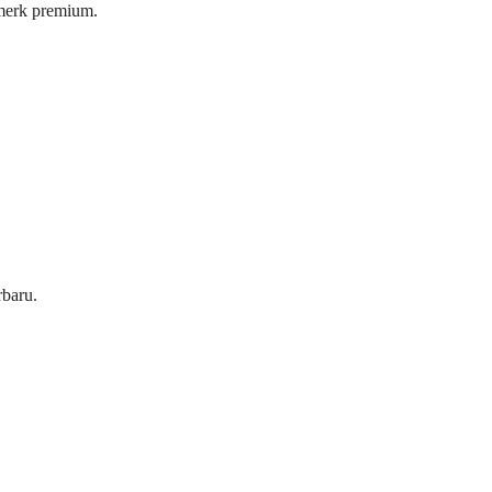
 merk premium.
rbaru.