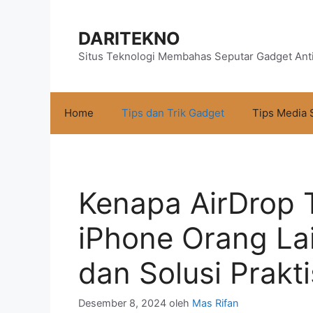
Langsung
ke
DARITEKNO
isi
Situs Teknologi Membahas Seputar Gadget Ant
Home
Tips dan Trik Gadget
Tips Media 
Kenapa AirDrop 
iPhone Orang L
dan Solusi Prakti
Desember 8, 2024
oleh
Mas Rifan