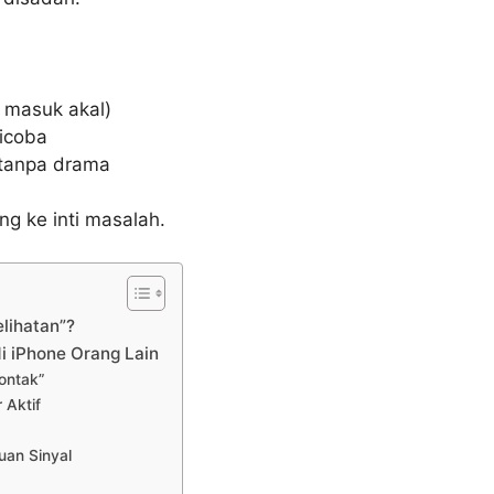
g masuk akal)
dicoba
 tanpa drama
ng ke inti masalah.
lihatan”?
i iPhone Orang Lain
ontak”
 Aktif
uan Sinyal