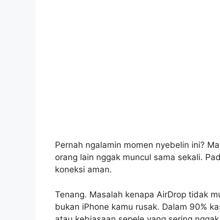
Pernah ngalamin momen nyebelin ini? Mau 
orang lain nggak muncul sama sekali. Pa
koneksi aman.
Tenang. Masalah kenapa AirDrop tidak mu
bukan iPhone kamu rusak. Dalam 90% kas
atau kebiasaan sepele yang sering nggak 