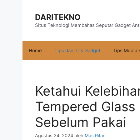
Langsung
ke
DARITEKNO
isi
Situs Teknologi Membahas Seputar Gadget Ant
Home
Tips dan Trik Gadget
Tips Media 
Ketahui Kelebih
Tempered Glass
Sebelum Pakai
Agustus 24, 2024
oleh
Mas Rifan