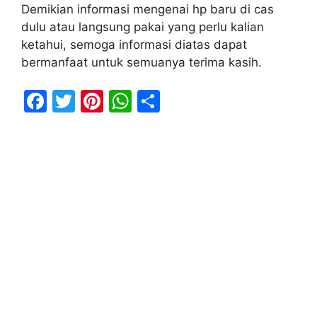
Demikian informasi mengenai hp baru di cas
dulu atau langsung pakai yang perlu kalian
ketahui, semoga informasi diatas dapat
bermanfaat untuk semuanya terima kasih.
F
T
Pi
W
S
a
w
nt
h
h
c
itt
er
at
ar
e
er
e
s
e
b
st
A
o
p
o
p
k