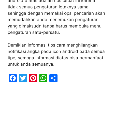
android diatas adalah tips cepat ini karena
tidak semua pengaturan letaknya sama
sehingga dengan memakai opsi pencarian akan
memudahkan anda menemukan pengaturan
yang dimaksudn tanpa harus membuka menu
pengaturan satu-persatu.
Demikian informasi tips cara menghilangkan
notifikasi angka pada icon android pada semua
tipe, semoga informasi diatas bisa bermanfaat
untuk anda semuanya.
F
T
Pi
W
S
a
w
nt
h
h
c
itt
er
at
ar
e
er
e
s
e
b
st
A