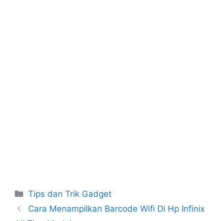
o
p
o
p
k
Kategori
Tips dan Trik Gadget
Cara Menampilkan Barcode Wifi Di Hp Infinix