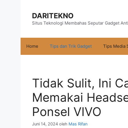
Langsung
ke
DARITEKNO
isi
Situs Teknologi Membahas Seputar Gadget Ant
Home
Tips dan Trik Gadget
Tips Media 
Tidak Sulit, Ini
Memakai Headset
Ponsel VIVO
Juni 14, 2024
oleh
Mas Rifan