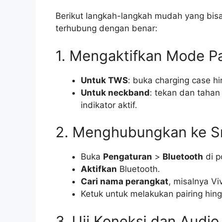
Berikut langkah-langkah mudah yang bisa 
terhubung dengan benar:
1. Mengaktifkan Mode Pa
Untuk TWS
: buka charging case hi
Untuk neckband
: tekan dan taha
indikator aktif.
2. Menghubungkan ke S
Buka
Pengaturan
>
Bluetooth
di p
Aktifkan
Bluetooth.
Cari nama perangkat
, misalnya V
Ketuk untuk melakukan pairing hing
3. Uji Koneksi dan Audio