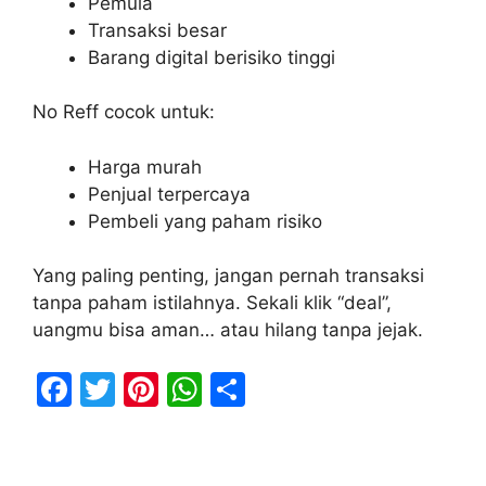
Pemula
Transaksi besar
Barang digital berisiko tinggi
No Reff cocok untuk:
Harga murah
Penjual terpercaya
Pembeli yang paham risiko
Yang paling penting, jangan pernah transaksi
tanpa paham istilahnya. Sekali klik “deal”,
uangmu bisa aman… atau hilang tanpa jejak.
F
T
Pi
W
S
a
w
nt
h
h
c
itt
er
at
ar