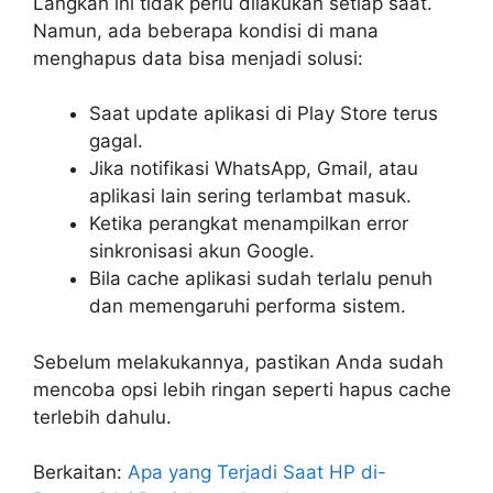
Langkah ini tidak perlu dilakukan setiap saat.
Namun, ada beberapa kondisi di mana
menghapus data bisa menjadi solusi:
Saat update aplikasi di Play Store terus
gagal.
Jika notifikasi WhatsApp, Gmail, atau
aplikasi lain sering terlambat masuk.
Ketika perangkat menampilkan error
sinkronisasi akun Google.
Bila cache aplikasi sudah terlalu penuh
dan memengaruhi performa sistem.
Sebelum melakukannya, pastikan Anda sudah
mencoba opsi lebih ringan seperti hapus cache
terlebih dahulu.
Berkaitan:
Apa yang Terjadi Saat HP di-