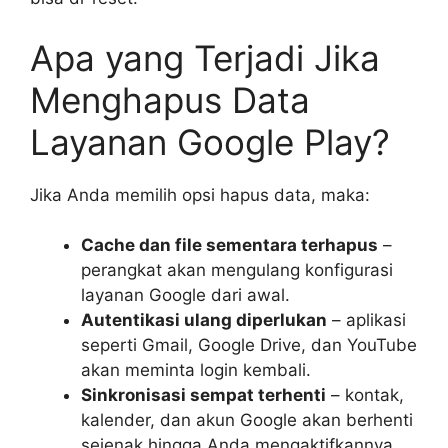
Apa yang Terjadi Jika
Menghapus Data
Layanan Google Play?
Jika Anda memilih opsi hapus data, maka:
Cache dan file sementara terhapus
–
perangkat akan mengulang konfigurasi
layanan Google dari awal.
Autentikasi ulang diperlukan
– aplikasi
seperti Gmail, Google Drive, dan YouTube
akan meminta login kembali.
Sinkronisasi sempat terhenti
– kontak,
kalender, dan akun Google akan berhenti
sejenak hingga Anda mengaktifkannya