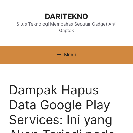
Langsung
ke
DARITEKNO
isi
Situs Teknologi Membahas Seputar Gadget Anti
Gaptek
Menu
Dampak Hapus
Data Google Play
Services: Ini yang