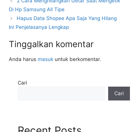
2 Cara Menghilangkan Getar Saat Mengetik
Di Hp Samsung All Tipe
Hapus Data Shopee Apa Saja Yang Hilang
Ini Penjelasanya Lengkap
Tinggalkan komentar
Anda harus
masuk
untuk berkomentar.
Cari
Cari
Recent Posts