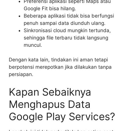
Preferensi aplikasi seperti Maps atau
Google Fit bisa hilang.
Beberapa aplikasi tidak bisa berfungsi
penuh sampai data diunduh ulang.
Sinkronisasi cloud mungkin tertunda,
sehingga file terbaru tidak langsung
muncul.
Dengan kata lain, tindakan ini aman tetapi
berpotensi merepotkan jika dilakukan tanpa
persiapan.
Kapan Sebaiknya
Menghapus Data
Google Play Services?